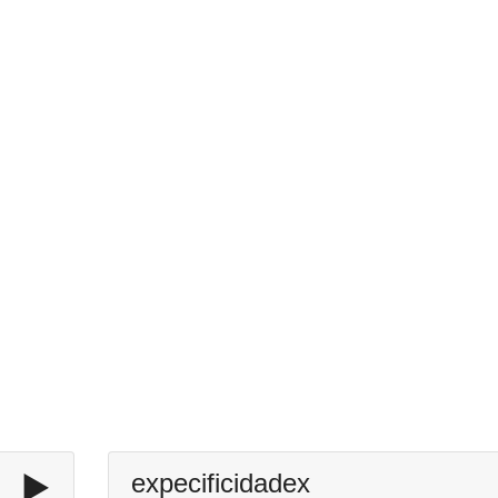
▶️
expecificidadex