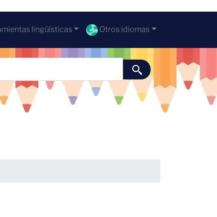
mientas lingüísticas
Otros idiomas