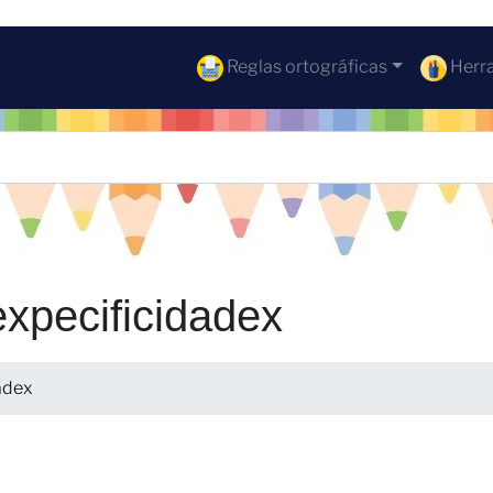
Reglas ortográficas
Herra
expecificidadex
adex