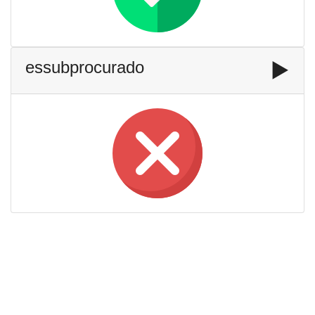
essubprocurado
▶️