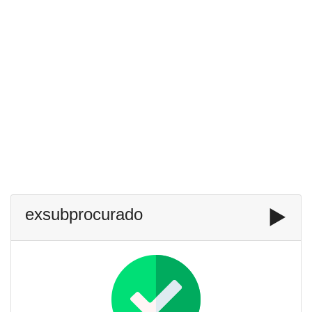
exsubprocurado
▶️