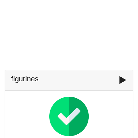
figurines
▶️