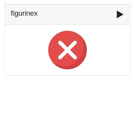
figurinex
▶️