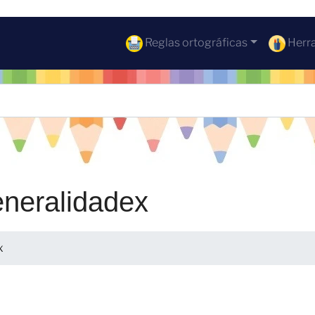
Reglas ortográficas
Herra
eneralidadex
x