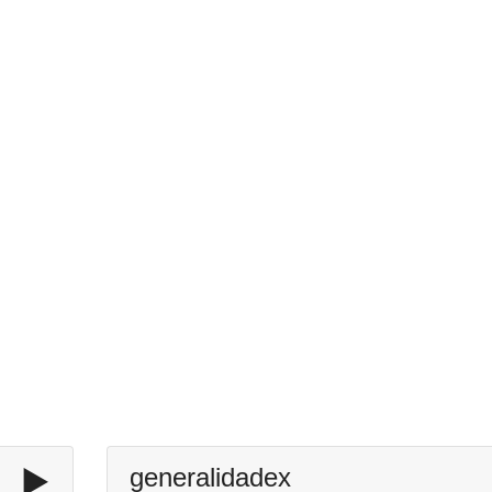
▶️
generalidadex