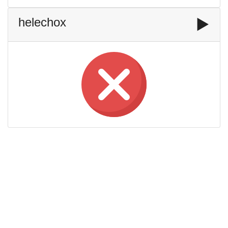
helechox
▶️