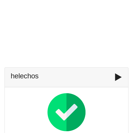
helechos
▶️