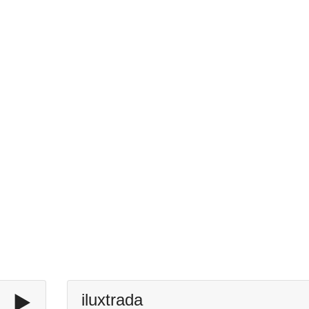
▶️
iluxtrada