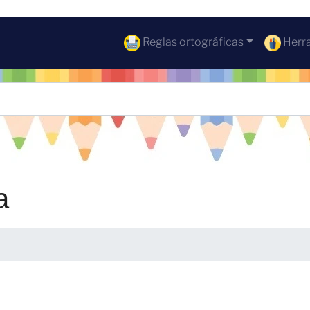
Reglas ortográficas
Herra
a