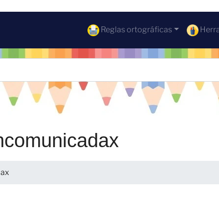
Reglas ortográficas
Herra
incomunicadax
dax