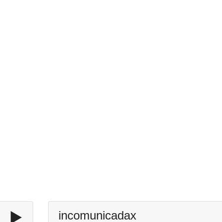
▶️
incomunicadax