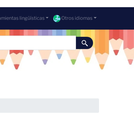
mientas lingüísticas
Otros idiomas