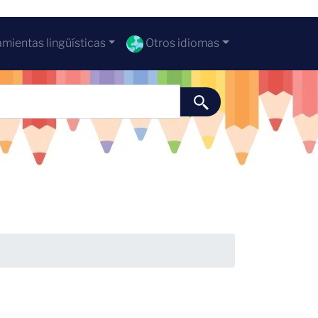
mientas lingüísticas
Otros idiomas