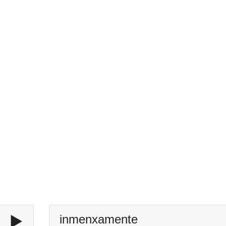
▶️
inmenxamente