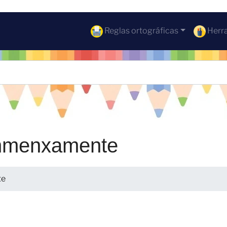
Reglas ortográficas
Herra
inmenxamente
te