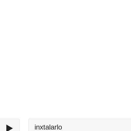
▶️
inxtalarlo