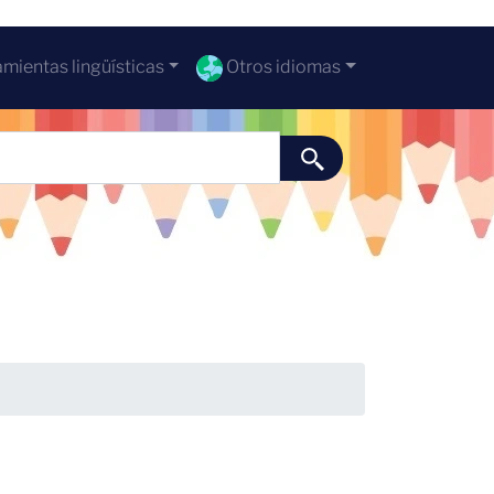
mientas lingüísticas
Otros idiomas