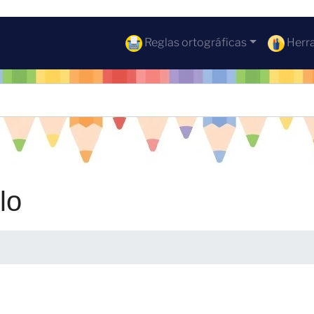
Reglas ortográficas
Herra
lo