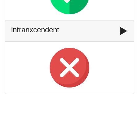
intranxcendent
▶️