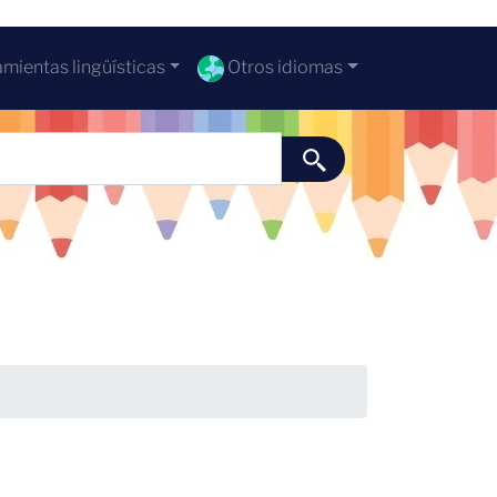
mientas lingüísticas
Otros idiomas