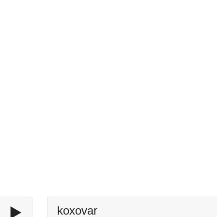
▶️
koxovar