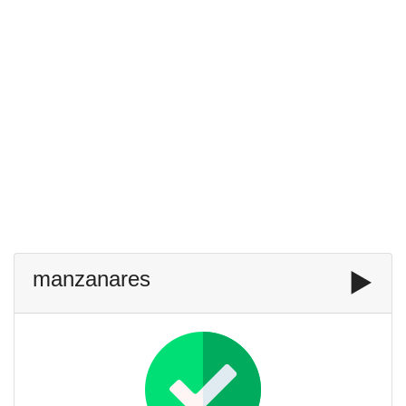
manzanares
▶️