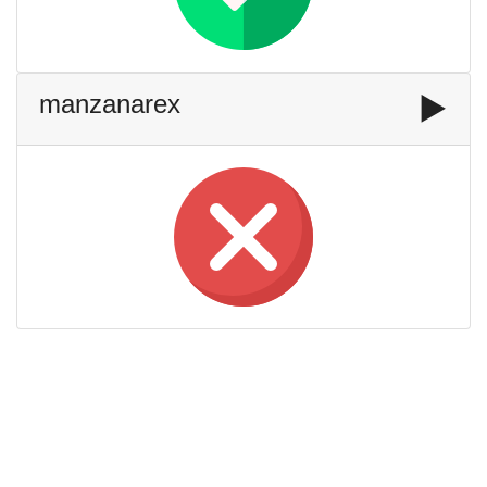
manzanarex
▶️