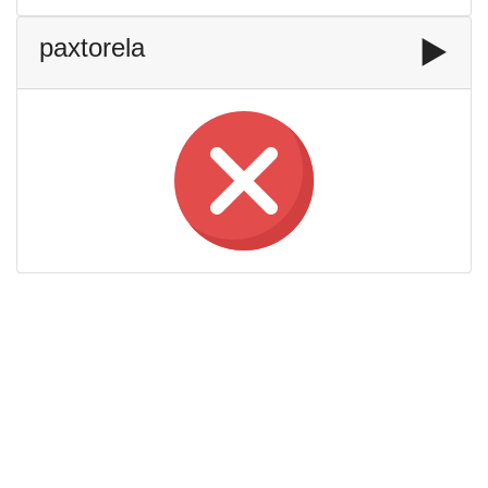
paxtorela
▶️