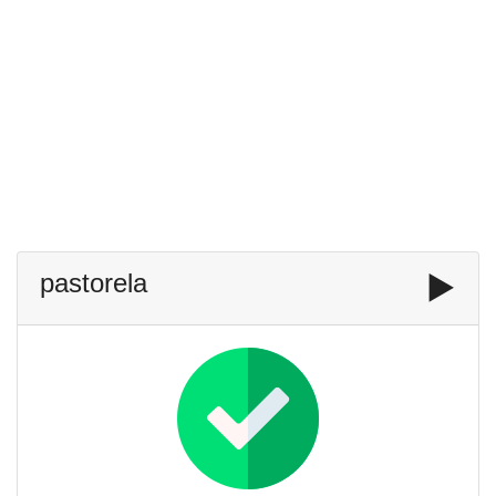
pastorela
▶️