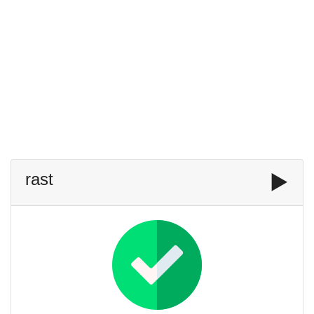
rast
▶️