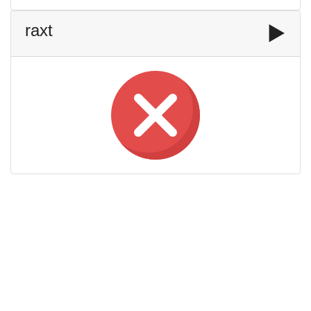
raxt
▶️