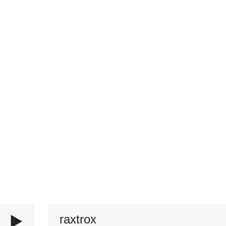
▶️
raxtrox