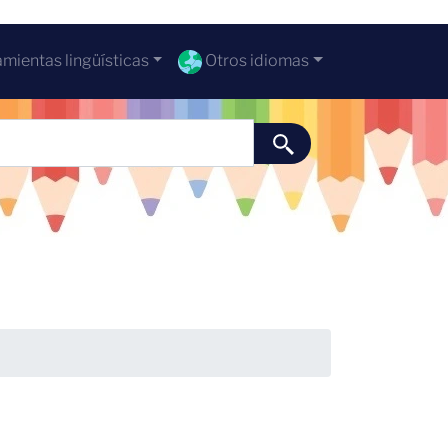
mientas lingüísticas
Otros idiomas