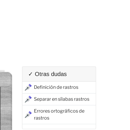
✓ Otras dudas
Definición de rastros
Separar en sílabas rastros
Errores ortográficos de
rastros