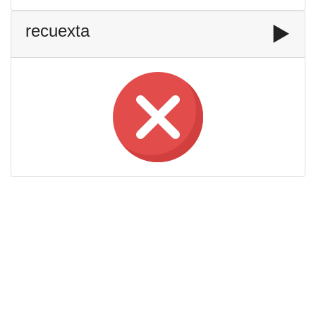
recuexta
▶️