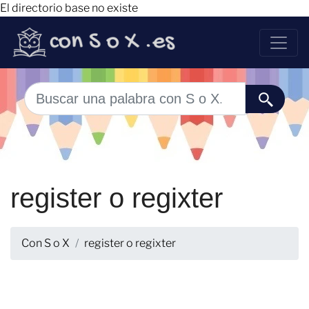
El directorio base no existe
register o regixter
Con S o X
register o regixter