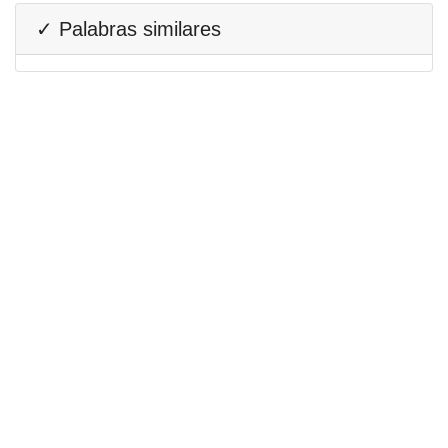
✓ Palabras similares