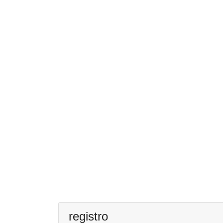
registro