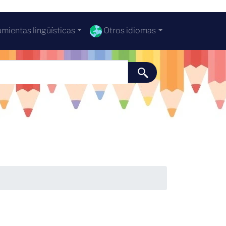
mientas lingüísticas
Otros idiomas