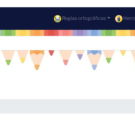
Reglas ortográficas
Herra