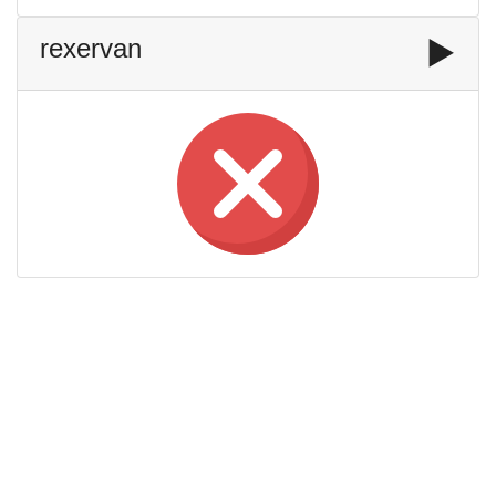
rexervan
▶️