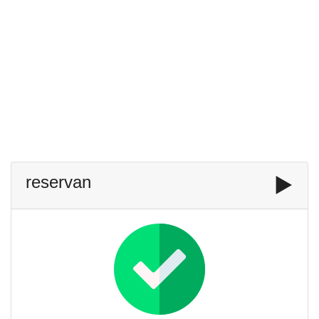
reservan
▶️