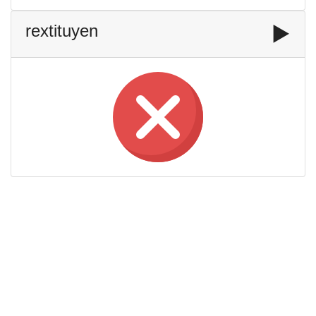
rextituyen
▶️