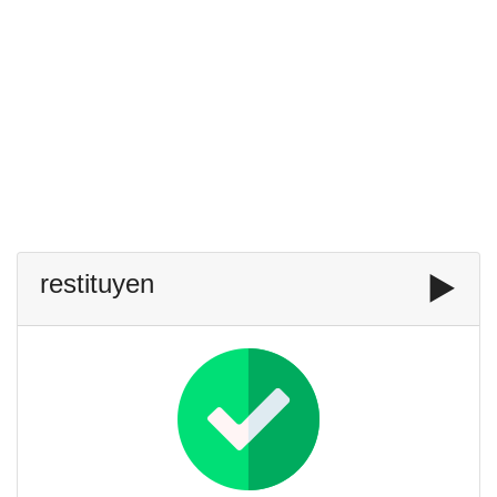
restituyen
▶️