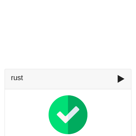
rust
▶️