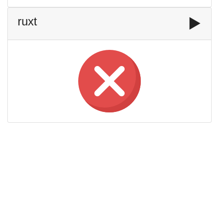
ruxt
▶️