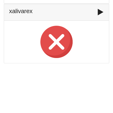
xalivarex
▶️