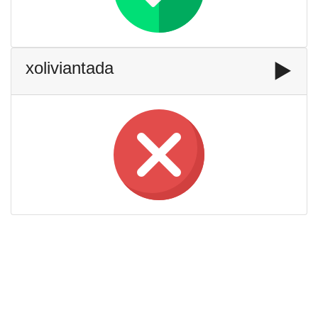
xoliviantada
▶️