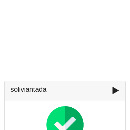
soliviantada
▶️