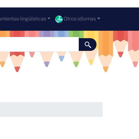
mientas lingüísticas
Otros idiomas