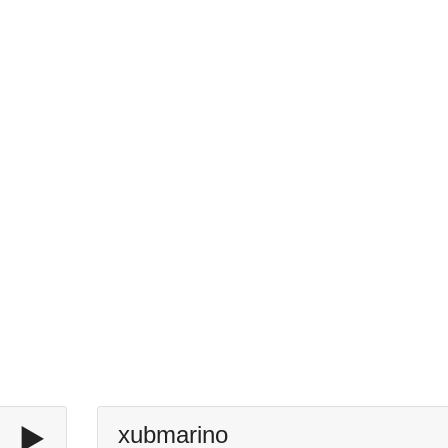
▶️
xubmarino