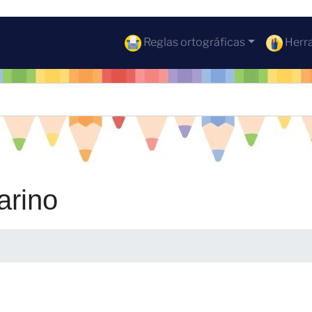
Reglas ortográficas
Herra
arino