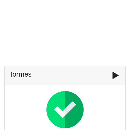
tormes
▶️