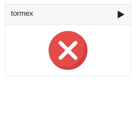
tormex
▶️