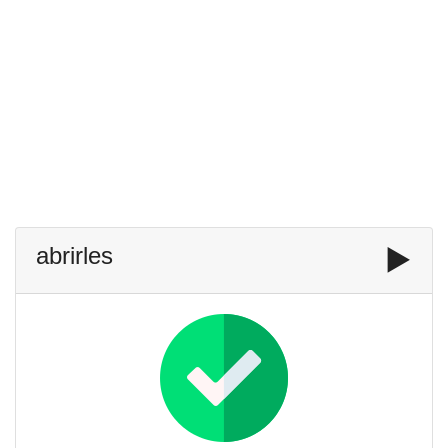
abrirles
▶️