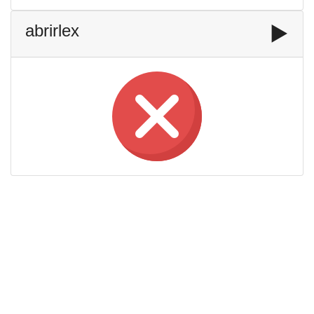
abrirlex
▶️