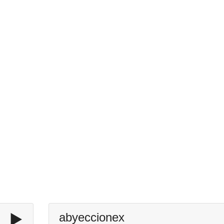
▶️
abyeccionex