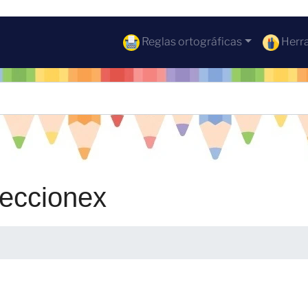
Reglas ortográficas
Herra
eccionex