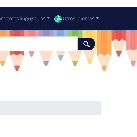
mientas lingüísticas
Otros idiomas