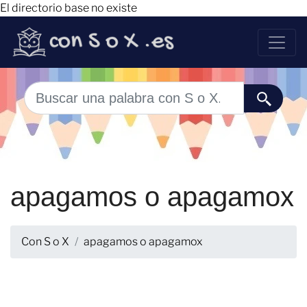
El directorio base no existe
apagamos o apagamox
Con S o X
apagamos o apagamox