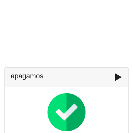
apagamos
▶️