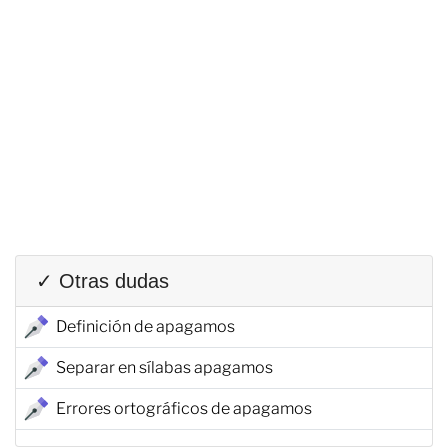
✓ Otras dudas
Definición de apagamos
Separar en sílabas apagamos
Errores ortográficos de apagamos