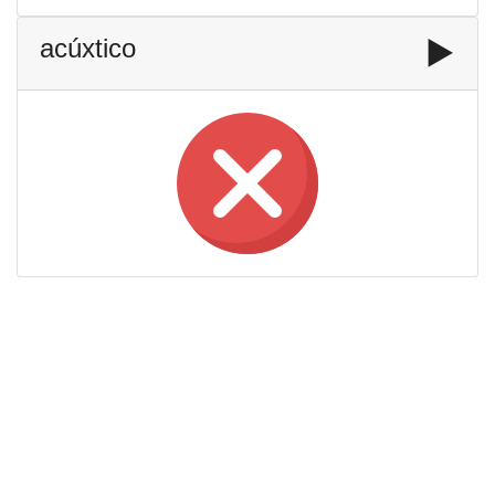
acúxtico
▶️