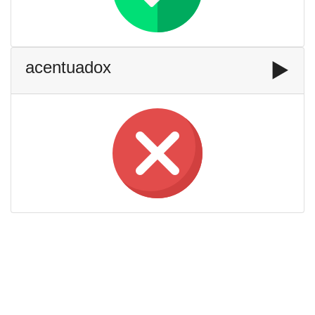
acentuadox
▶️