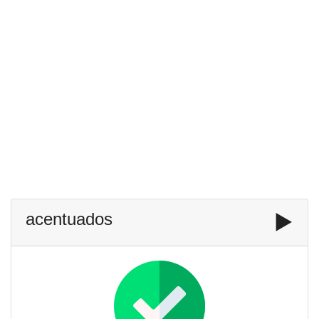
acentuados
▶️