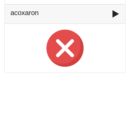
acoxaron
▶️