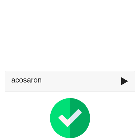
acosaron
▶️