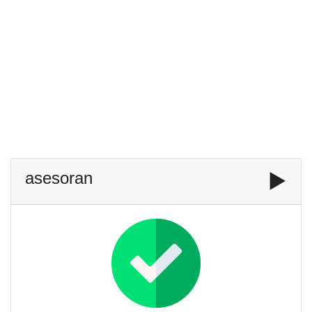
asesoran
▶️