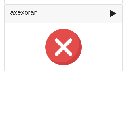
axexoran
▶️