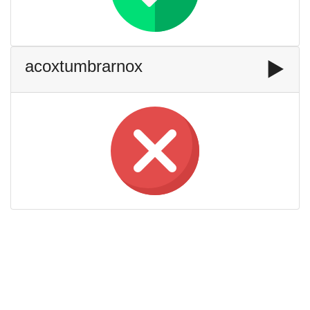
acoxtumbrarnox
▶️