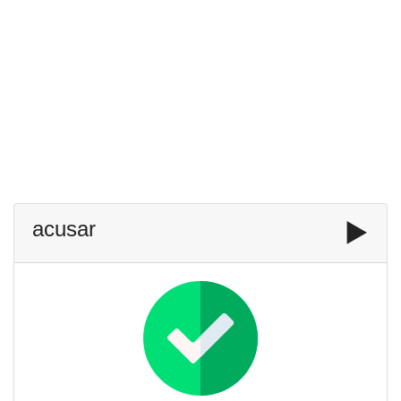
acusar
▶️