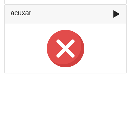
acuxar
▶️