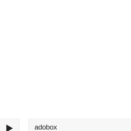
▶️
adobox