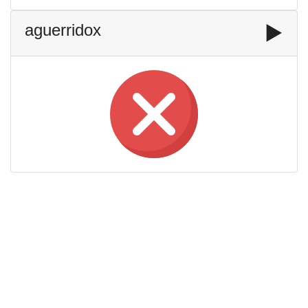
aguerridox
▶️