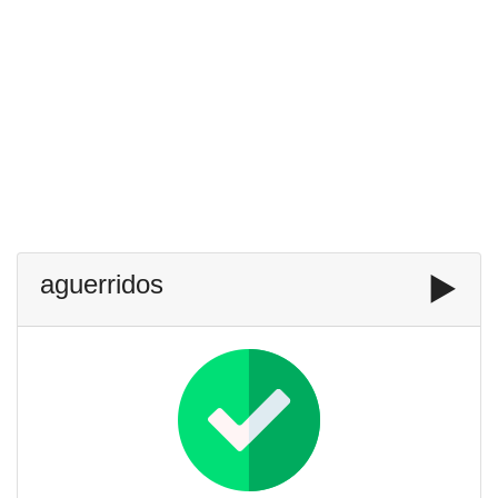
aguerridos
▶️