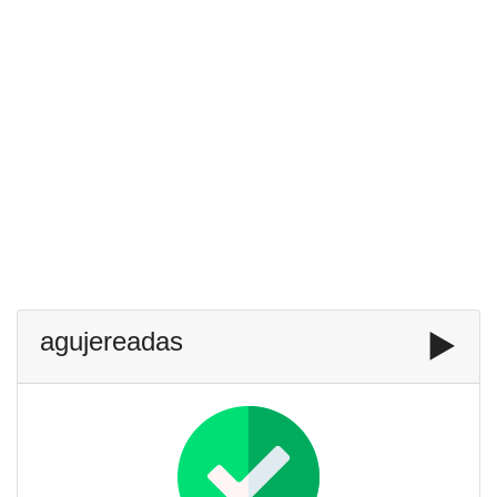
agujereadas
▶️