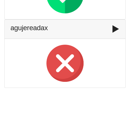
agujereadax
▶️