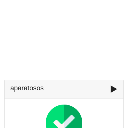
aparatosos
▶️