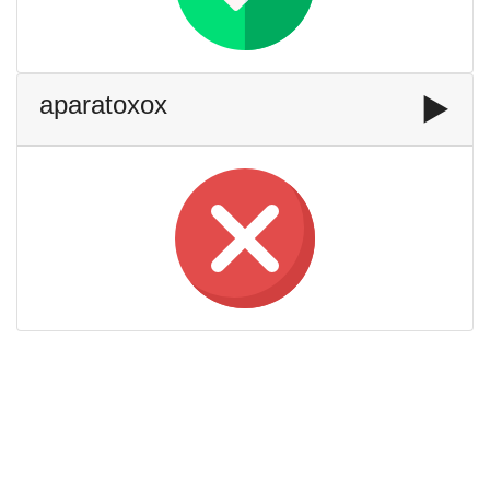
aparatoxox
▶️