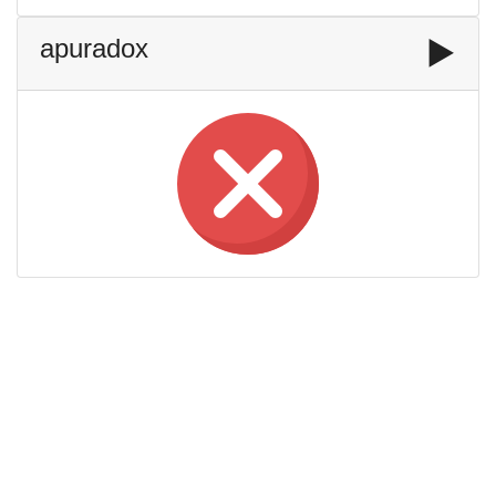
apuradox
▶️