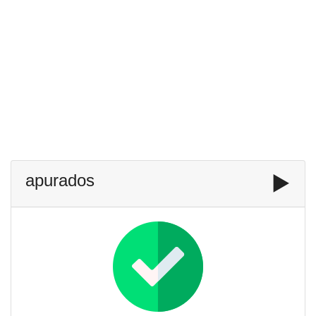
apurados
▶️