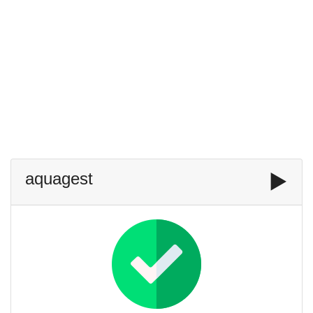
aquagest
▶️