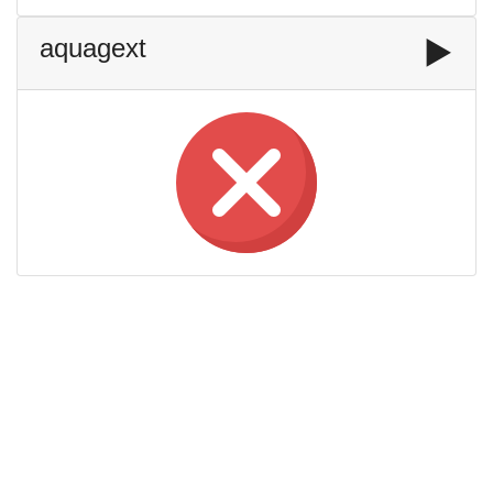
aquagext
▶️