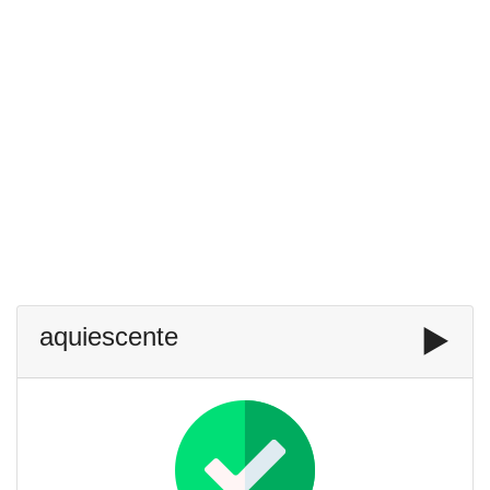
aquiescente
▶️