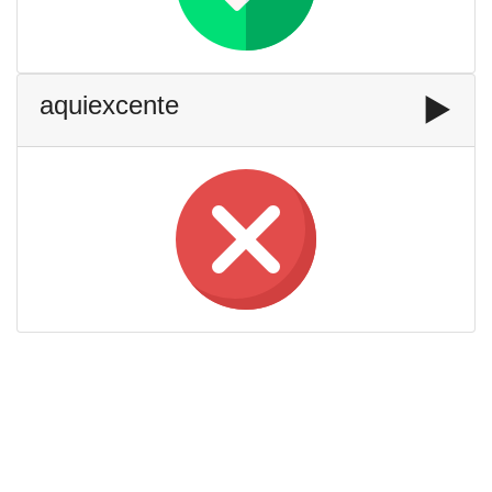
aquiexcente
▶️