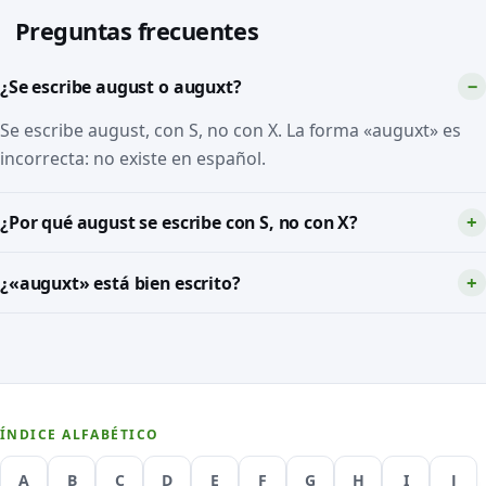
Preguntas frecuentes
¿Se escribe august o auguxt?
Se escribe august, con S, no con X. La forma «auguxt» es
incorrecta: no existe en español.
¿Por qué august se escribe con S, no con X?
¿«auguxt» está bien escrito?
ÍNDICE ALFABÉTICO
A
B
C
D
E
F
G
H
I
J