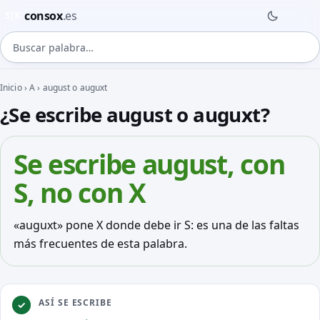
consox
.es
S|X
Buscar palabra
Inicio
›
A
›
august o auguxt
¿Se escribe august o auguxt?
Se escribe
august
, con
S, no con X
«auguxt» pone X donde debe ir S: es una de las faltas
más frecuentes de esta palabra.
ASÍ SE ESCRIBE