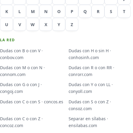
K
L
M
N
O
P
Q
R
S
T
U
V
W
X
Y
Z
LA RED
Dudas con B o con V ·
Dudas con H o sin H ·
conbov.com
conhosinh.com
Dudas con M o con N ·
Dudas con R o con RR ·
connom.com
conrorr.com
Dudas con G o con J ·
Dudas con Y o con LL ·
congoj.com
conyoll.com
Dudas con C o con S · concos.es
Dudas con S o con Z ·
consoz.com
Dudas con C o con Z ·
Separar en sílabas ·
concoz.com
ensilabas.com