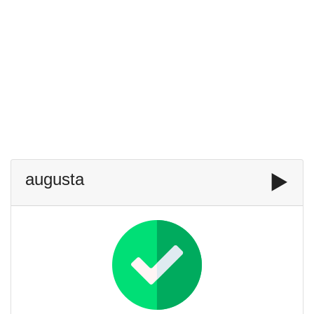
augusta
▶️