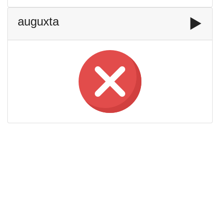
auguxta
▶️