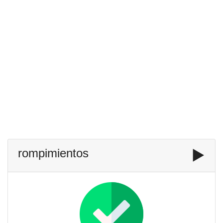
rompimientos
▶️