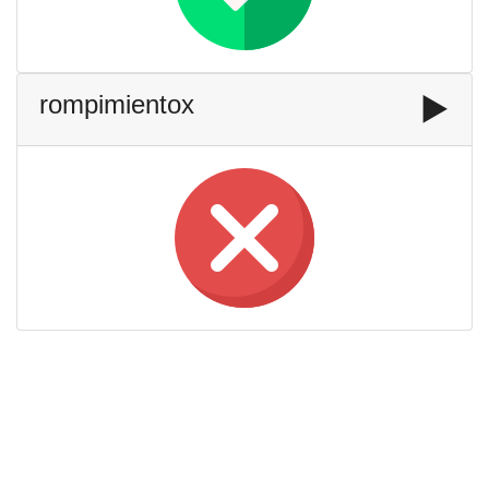
rompimientox
▶️