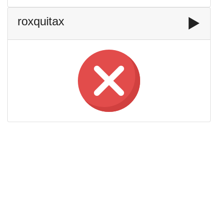
roxquitax
▶️