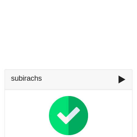
subirachs
▶️