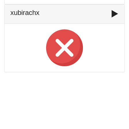
xubirachx
▶️