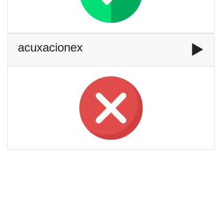
acuxacionex
▶️