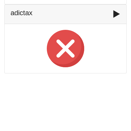
adictax
▶️