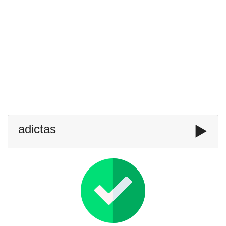
adictas
▶️