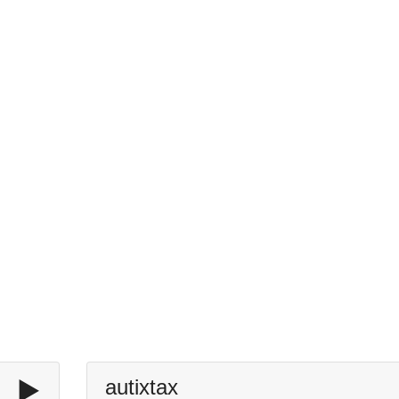
▶️
autixtax