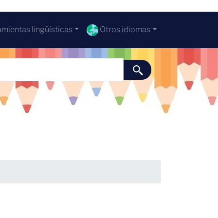
mientas lingüísticas
Otros idiomas