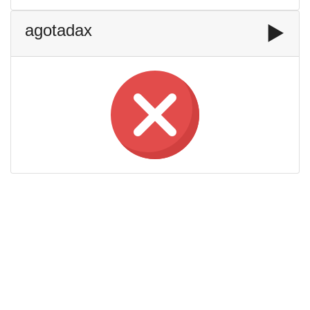
agotadax
▶️