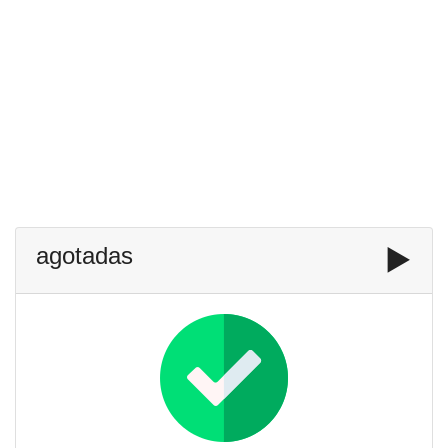
agotadas
▶️